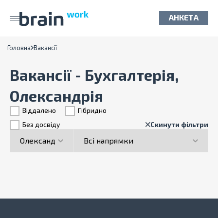
АНКЕТА
Головна
Вакансії
Вакансії - Бухгалтерія,
Олександрія
Віддалено
Гiбридно
Без досвіду
Скинути фільтри