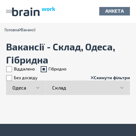
АНКЕТА
Головна
Вакансії
Вакансії - Склад, Одеса,
Гібридна
Віддалено
Гiбридно
Без досвіду
Скинути фільтри