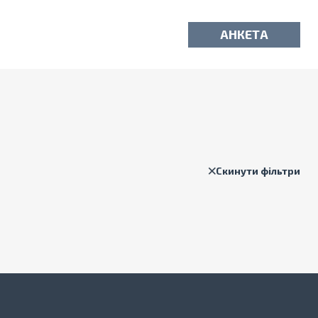
АНКЕТА
Скинути фільтри