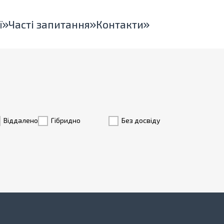
ї
Часті запитання
Контакти
Віддалено
Гiбридно
Без досвіду