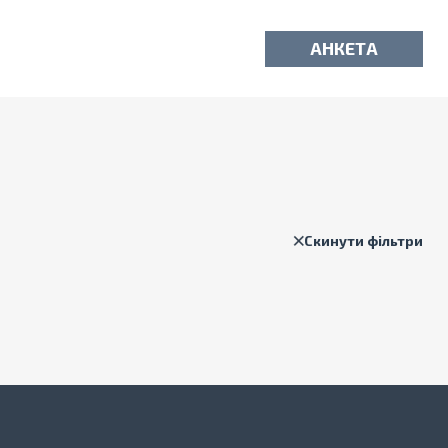
АНКЕТА
Скинути фільтри