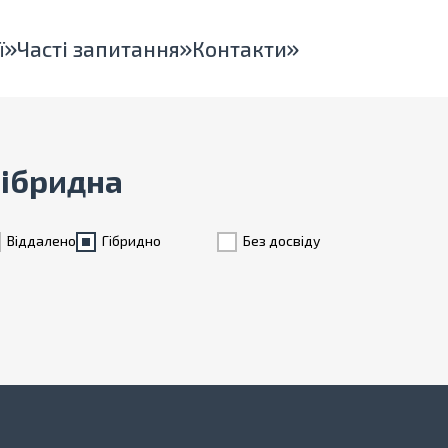
ї
Часті запитання
Контакти
Гібридна
Віддалено
Гiбридно
Без досвіду