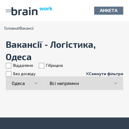
АНКЕТА
Головна
Вакансії
Вакансії - Логістика,
Одеса
Віддалено
Гiбридно
Без досвіду
Скинути фільтри