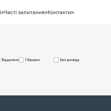
ї
Часті запитання
Контакти
Віддалено
Гiбридно
Без досвіду