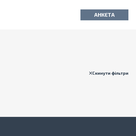
АНКЕТА
Скинути фільтри