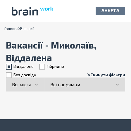
АНКЕТА
Головна
Вакансії
Вакансії - Миколаїв,
Віддалена
Віддалено
Гiбридно
Без досвіду
Скинути фільтри