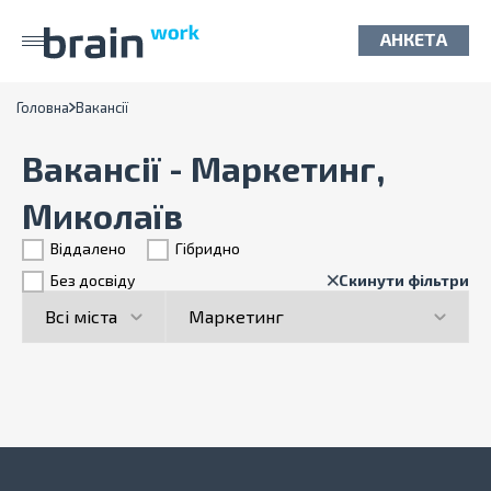
АНКЕТА
Головна
Вакансії
Вакансії - Маркетинг,
Миколаїв
Віддалено
Гiбридно
Без досвіду
Скинути фільтри