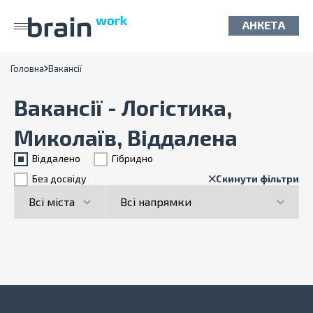
АНКЕТА
Головна
Вакансії
Вакансії - Логістика,
Миколаїв, Віддалена
Віддалено
Гiбридно
Без досвіду
Скинути фільтри