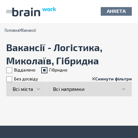
АНКЕТА
Головна
Вакансії
Вакансії - Логістика,
Миколаїв, Гібридна
Віддалено
Гiбридно
Без досвіду
Скинути фільтри