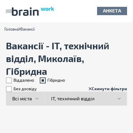
АНКЕТА
Головна
Вакансії
Вакансії - IT, технічний
відділ, Миколаїв,
Гібридна
Віддалено
Гiбридно
Без досвіду
Скинути фільтри