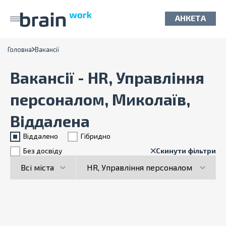
АНКЕТА
Головна
Вакансії
Вакансії - HR, Управління
персоналом, Миколаїв,
Віддалена
Віддалено
Гiбридно
Без досвіду
Скинути фільтри