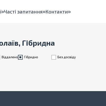
ї
Часті запитання
Контакти
олаїв, Гібридна
Віддалено
Гiбридно
Без досвіду