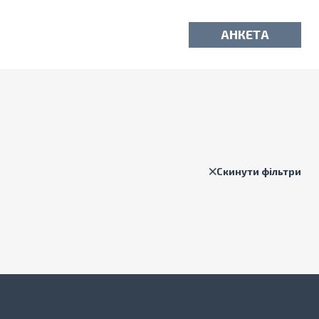
АНКЕТА
Скинути фільтри