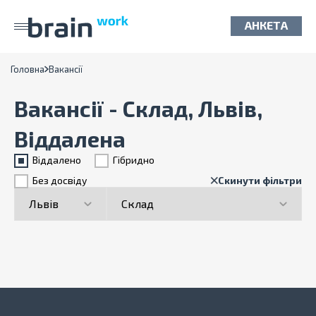
АНКЕТА
Головна
Вакансії
Вакансії - Склад, Львів,
Віддалена
Віддалено
Гiбридно
Без досвіду
Скинути фільтри