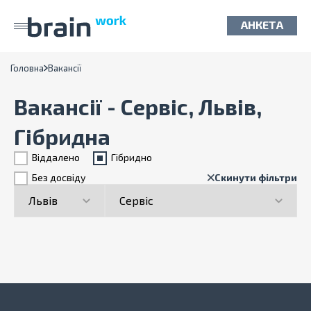
АНКЕТА
Головна
Вакансії
Вакансії - Сервіс, Львів,
Гібридна
Віддалено
Гiбридно
Без досвіду
Скинути фільтри