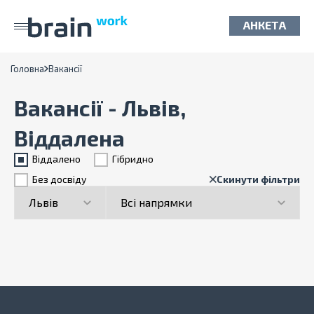
АНКЕТА
Головна
Вакансії
Вакансії - Львів,
Віддалена
Віддалено
Гiбридно
Без досвіду
Скинути фільтри