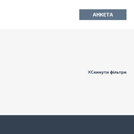
АНКЕТА
Скинути фільтри