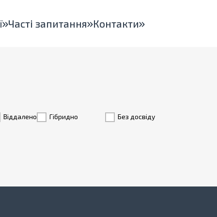
ї
Часті запитання
Контакти
Віддалено
Гiбридно
Без досвіду