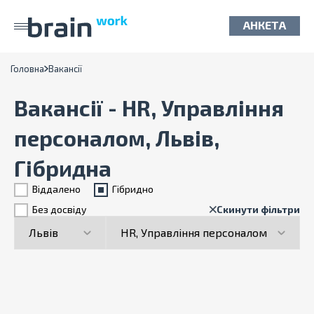
АНКЕТА
Головна
Вакансії
Вакансії - HR, Управління
персоналом, Львів,
Гібридна
Віддалено
Гiбридно
Без досвіду
Скинути фільтри