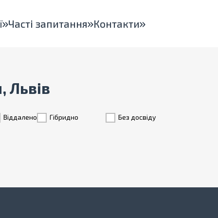
ї
Часті запитання
Контакти
, Львів
Віддалено
Гiбридно
Без досвіду