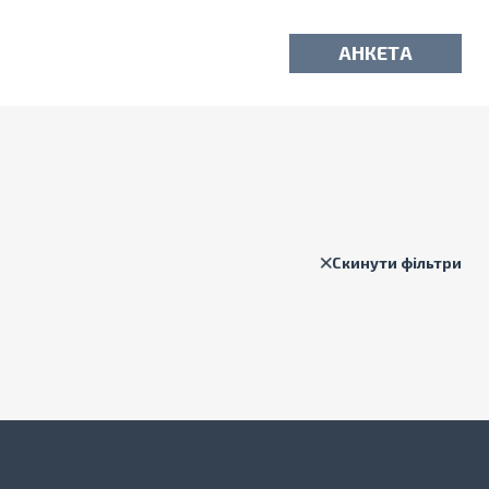
АНКЕТА
Скинути фільтри