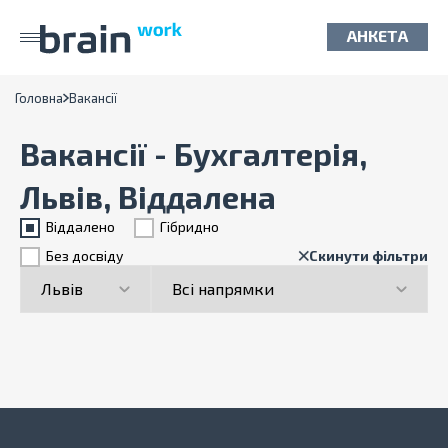
АНКЕТА
Головна
Вакансії
Вакансії - Бухгалтерія,
Львів, Віддалена
Віддалено
Гiбридно
Без досвіду
Скинути фільтри