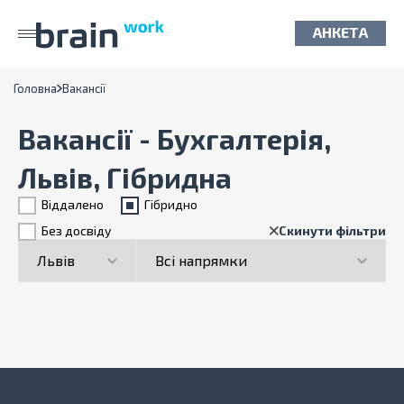
АНКЕТА
Головна
Вакансії
Вакансії - Бухгалтерія,
Львів, Гібридна
Віддалено
Гiбридно
Без досвіду
Скинути фільтри