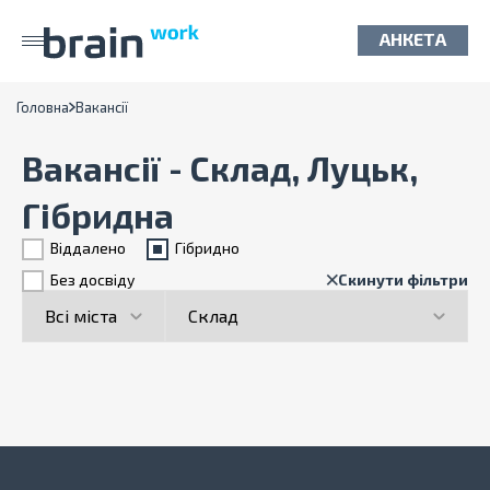
АНКЕТА
Головна
Вакансії
Вакансії - Склад, Луцьк,
Гібридна
Віддалено
Гiбридно
Без досвіду
Скинути фільтри