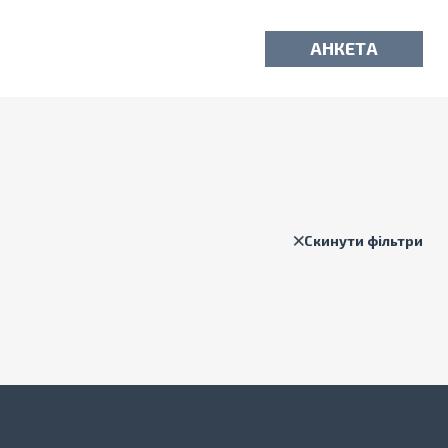
АНКЕТА
Скинути фільтри