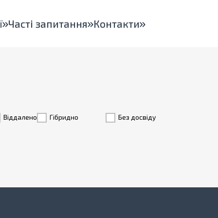
ї
Часті запитання
Контакти
Віддалено
Гiбридно
Без досвіду