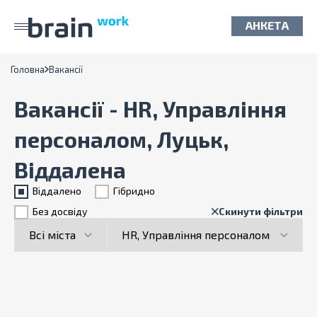
АНКЕТА
Головна
Вакансії
Вакансії - HR, Управління
персоналом, Луцьк,
Віддалена
Віддалено
Гiбридно
Без досвіду
Скинути фільтри