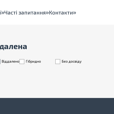
ї
Часті запитання
Контакти
ддалена
Віддалено
Гiбридно
Без досвіду