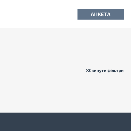
АНКЕТА
Скинути фільтри