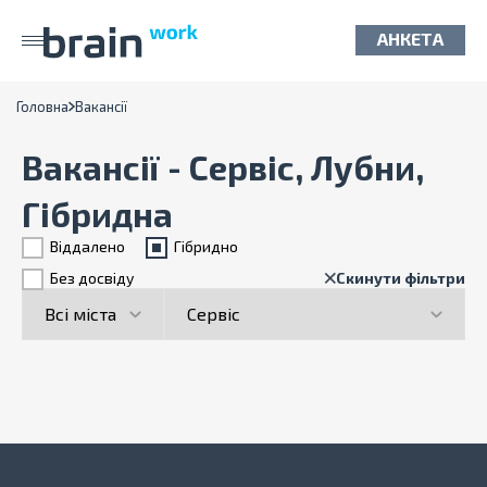
АНКЕТА
Головна
Вакансії
Вакансії - Сервіс, Лубни,
Гібридна
Віддалено
Гiбридно
Без досвіду
Скинути фільтри