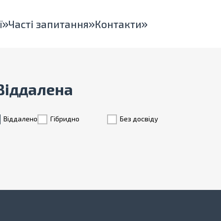
ї
Часті запитання
Контакти
 Віддалена
Віддалено
Гiбридно
Без досвіду