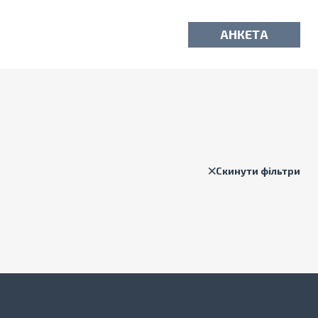
АНКЕТА
Скинути фільтри