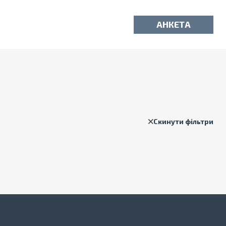
АНКЕТА
Скинути фільтри