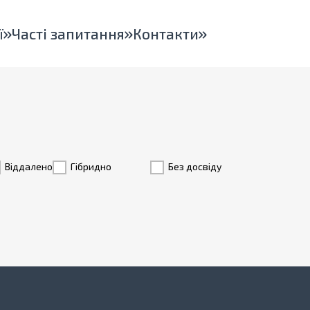
ї
Часті запитання
Контакти
Віддалено
Гiбридно
Без досвіду