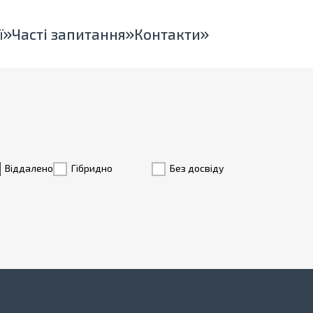
ї
Часті запитання
Контакти
Віддалено
Гiбридно
Без досвіду