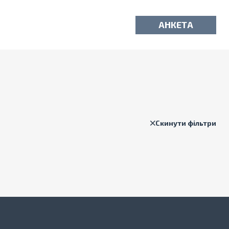
АНКЕТА
Скинути фільтри