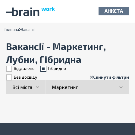
АНКЕТА
Головна
Вакансії
Вакансії - Маркетинг,
Лубни, Гібридна
Віддалено
Гiбридно
Без досвіду
Скинути фільтри