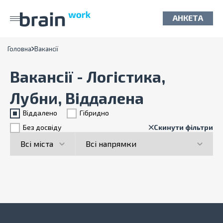
АНКЕТА
Головна
Вакансії
Вакансії - Логістика,
Лубни, Віддалена
Віддалено
Гiбридно
Без досвіду
Скинути фільтри