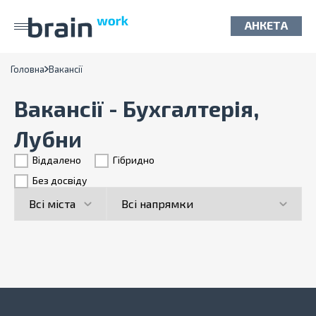
АНКЕТА
Головна
Вакансії
Вакансії - Бухгалтерія,
Лубни
Віддалено
Гiбридно
Без досвіду