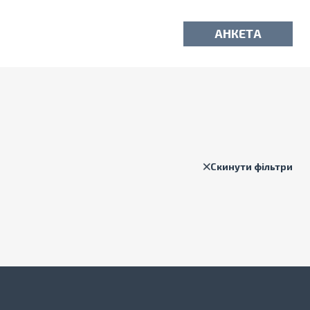
АНКЕТА
Скинути фільтри