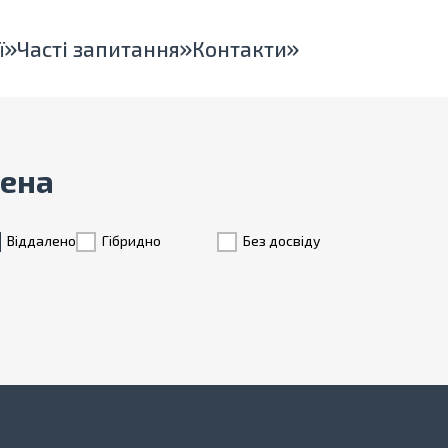
ї
Часті запитання
Контакти
лена
Віддалено
Гiбридно
Без досвіду