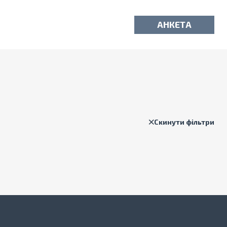
АНКЕТА
Скинути фільтри