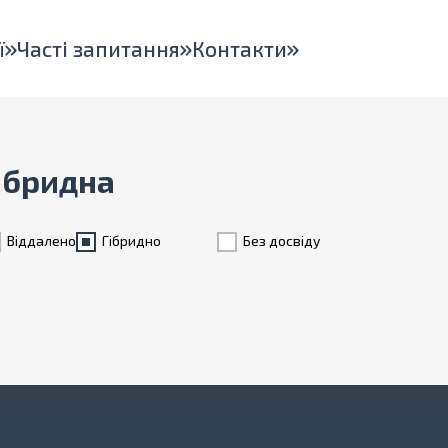
ї
Часті запитання
Контакти
Гібридна
Віддалено
Гiбридно
Без досвіду