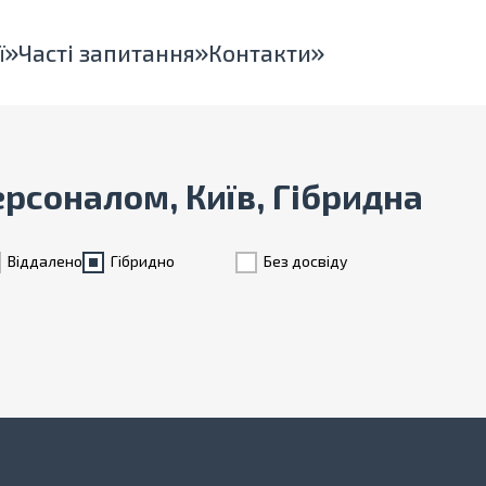
ї
Часті запитання
Контакти
ерсоналом, Київ, Гібридна
Віддалено
Гiбридно
Без досвіду