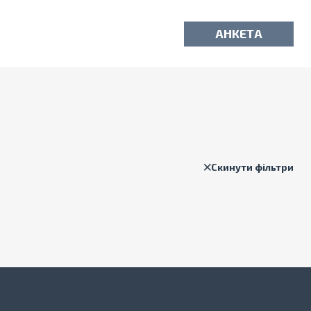
АНКЕТА
Скинути фільтри