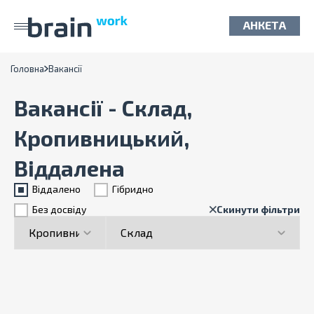
АНКЕТА
Головна
Вакансії
Вакансії - Склад,
Кропивницький,
Віддалена
Віддалено
Гiбридно
Без досвіду
Скинути фільтри