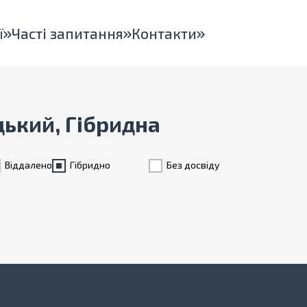
ї
Часті запитання
Контакти
цький, Гібридна
Віддалено
Гiбридно
Без досвіду