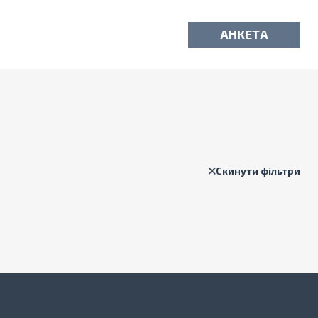
АНКЕТА
Скинути фільтри