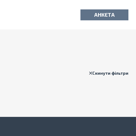
АНКЕТА
Скинути фільтри