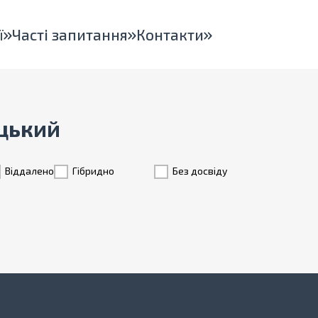
ї
Часті запитання
Контакти
ицький
Віддалено
Гiбридно
Без досвіду