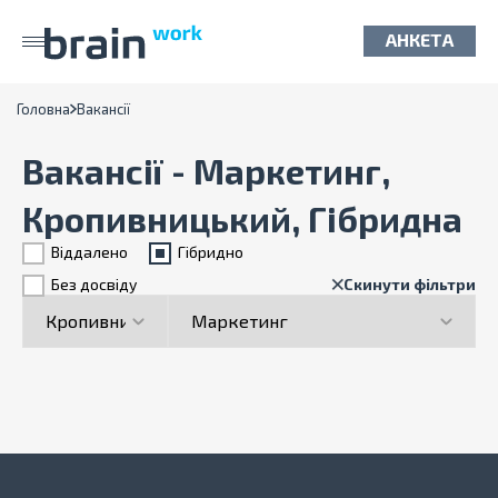
АНКЕТА
Головна
Вакансії
Вакансії - Маркетинг,
Кропивницький, Гібридна
Віддалено
Гiбридно
Без досвіду
Скинути фільтри