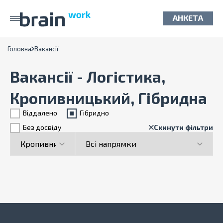
АНКЕТА
Головна
Вакансії
Вакансії - Логістика,
Кропивницький, Гібридна
Віддалено
Гiбридно
Без досвіду
Скинути фільтри