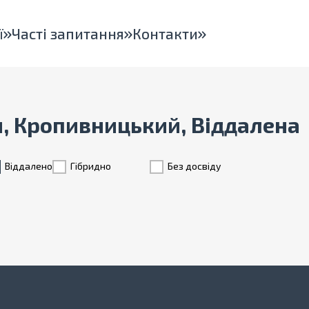
ї
Часті запитання
Контакти
н, Кропивницький, Віддалена
Віддалено
Гiбридно
Без досвіду