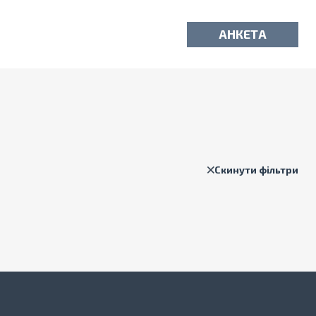
АНКЕТА
Скинути фільтри