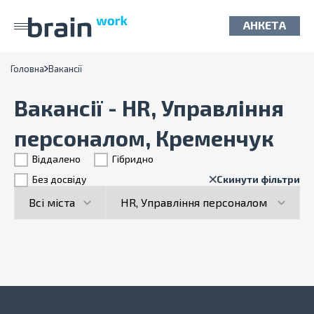
АНКЕТА
Головна
Вакансії
Вакансії - HR, Управління
персоналом, Кременчук
Віддалено
Гiбридно
Без досвіду
Скинути фільтри