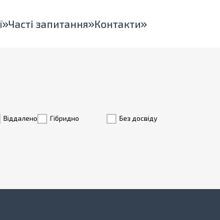
ї
Часті запитання
Контакти
Віддалено
Гiбридно
Без досвіду