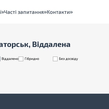
ї
Часті запитання
Контакти
аторськ, Віддалена
Віддалено
Гiбридно
Без досвіду