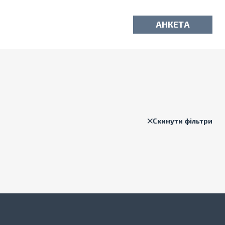
АНКЕТА
Скинути фільтри