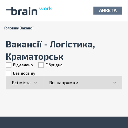
АНКЕТА
Головна
Вакансії
Вакансії - Логістика,
Краматорськ
Віддалено
Гiбридно
Без досвіду