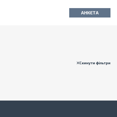
АНКЕТА
Скинути фільтри