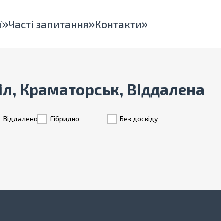
ї
Часті запитання
Контакти
дділ, Краматорськ, Віддалена
Віддалено
Гiбридно
Без досвіду