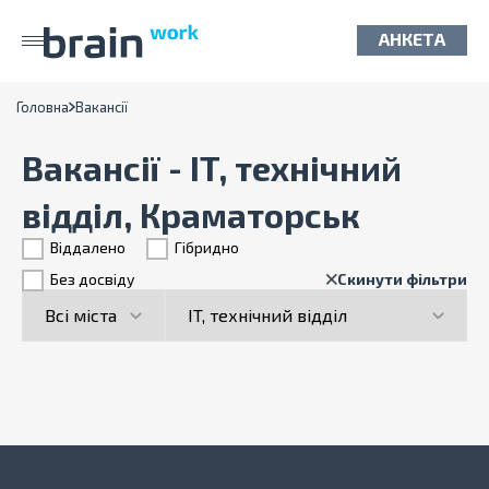
АНКЕТА
Головна
Вакансії
Вакансії - IT, технічний
відділ, Краматорськ
Віддалено
Гiбридно
Без досвіду
Скинути фільтри