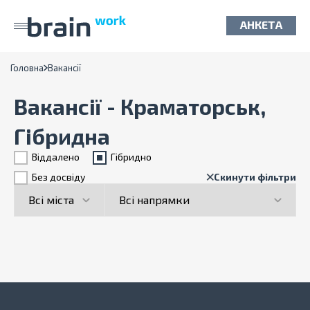
АНКЕТА
Головна
Вакансії
Вакансії - Краматорськ,
Гібридна
Віддалено
Гiбридно
Без досвіду
Скинути фільтри