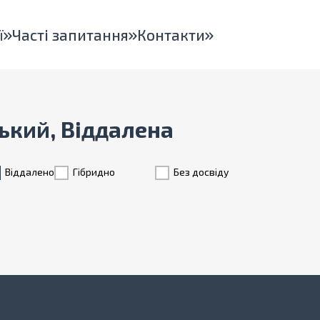
ї
Часті запитання
Контакти
цький, Віддалена
Віддалено
Гiбридно
Без досвіду