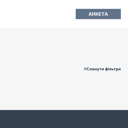
АНКЕТА
Скинути фільтри