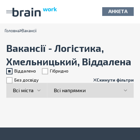
АНКЕТА
Головна
Вакансії
Вакансії - Логістика,
Хмельницький, Віддалена
Віддалено
Гiбридно
Без досвіду
Скинути фільтри